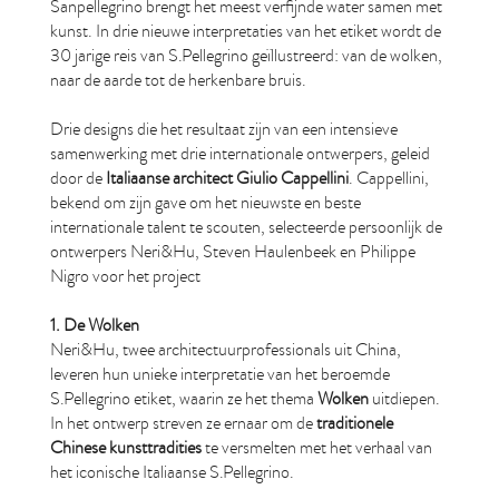
Sanpellegrino brengt het meest verfijnde water samen met
kunst. In drie nieuwe interpretaties van het etiket wordt de
30 jarige reis van S.Pellegrino geïllustreerd: van de wolken,
naar de aarde tot de herkenbare bruis.
Drie designs die het resultaat zijn van een intensieve
samenwerking met drie internationale ontwerpers, geleid
door de
Italiaanse architect Giulio Cappellini
. Cappellini,
bekend om zijn gave om het nieuwste en beste
internationale talent te scouten, selecteerde persoonlijk de
ontwerpers Neri&Hu, Steven Haulenbeek en Philippe
Nigro voor het project
1. De Wolken
Neri&Hu, twee architectuurprofessionals uit China,
leveren hun unieke interpretatie van het beroemde
S.Pellegrino etiket, waarin ze het thema
Wolken
uitdiepen.
In het ontwerp streven ze ernaar om de
traditionele
Chinese kunsttradities
te versmelten met het verhaal van
het iconische Italiaanse S.Pellegrino.