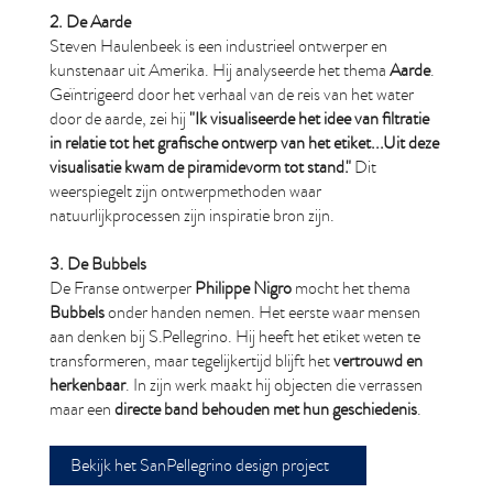
2. De Aarde
Steven Haulenbeek is een industrieel ontwerper en
kunstenaar uit Amerika. Hij analyseerde het thema
Aarde
.
Geïntrigeerd door het verhaal van de reis van het water
door de aarde, zei hij
"Ik visualiseerde het idee van filtratie
in relatie tot het grafische ontwerp van het etiket...Uit deze
visualisatie kwam de piramidevorm tot stand."
Dit
weerspiegelt zijn ontwerpmethoden waar
natuurlijkprocessen zijn inspiratie bron zijn.
3. De Bubbels
De Franse ontwerper
Philippe Nigro
mocht het thema
Bubbels
onder handen nemen. Het eerste waar mensen
aan denken bij S.Pellegrino. Hij heeft het etiket weten te
transformeren, maar tegelijkertijd blijft het
vertrouwd en
herkenbaar
. In zijn werk maakt hij objecten die verrassen
maar een
directe band behouden met hun geschiedenis
.
Bekijk het SanPellegrino design project