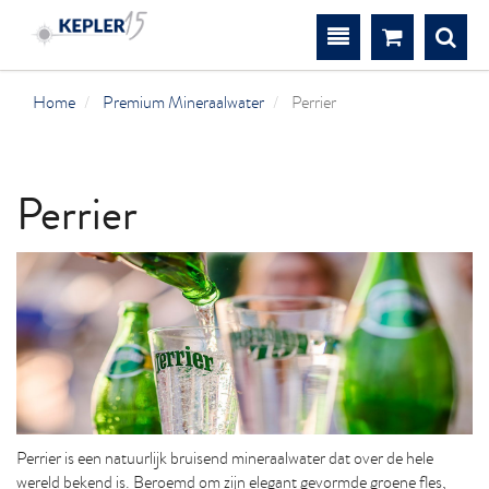
Winkelma
Zoe
Toggle
navigation
Home
Premium Mineraalwater
Perrier
Perrier
Perrier is een natuurlijk bruisend mineraalwater dat over de hele
wereld bekend is. Beroemd om zijn elegant gevormde groene fles,