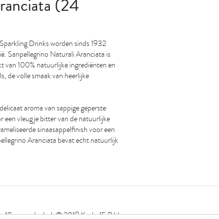
ranciata (24
n Sparkling Drinks worden sinds 1932
ië. Sanpellegrino Naturali Aranciata is
kt van 100% natuurlijke ingrediënten en
els, de volle smaak van heerlijke
 delicaat aroma van sappige geperste
 een vleugje bitter van de natuurlijke
arameliseerde sinaasappelfinish voor een
legrino Aranciata bevat echt natuurlijk
 18, geen alcohol. © 2019 Kepler15 B.V.