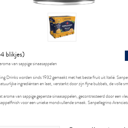
4 blikjes)
e aroma van sappige sinaasappelen
ing Drinks worden sinds 1932 gemaakt met het beste fruit uit Italië. Sanpell
urlijke ingrediënten en laat, versterkt door zijn fijne bubbels, de volle s
at aroma van sappige geperste sinaasappelen, gecontrasteerd door een vleug
asappelfinish voor een unieke mondvullende smaak. Sanpellegrino Aranciata