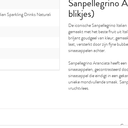
Sanpellegrino A
blikjes)
lian Sparkling Drinks Naturali
De iconische Sanpellegrino Italia
gemaakt met het beste fruit uit Ital
briljant goudgeel van kleur, gemaa
laat, versterkt door zijn fijne bubb
sinaasappelen achter.
Sanpellegrino Aranciata heeft een
sinaasappelen, gecontrasteerd door
sinaasappel die eindigt in een gek
unieke mondvullende smaak. Sanpel
vruchtvlees.
Geen